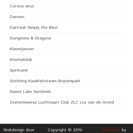
Corona virus
Dansen
Dartclub Simply the Best
Dungeons & Dragons
Klaverjassen
Knutselclub
Spiritueel
Stichting Kwaliteitsteam Buytenpark
Sweet Lake Sentinels
Zoetermeerse Luchtvaart Club ZLC Los van de Grond
Webdesign door
Copyright © 2019-
Ribosome
by