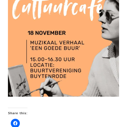
bij
buurtvereniging
Buytenrode
op
18
november
Share this: