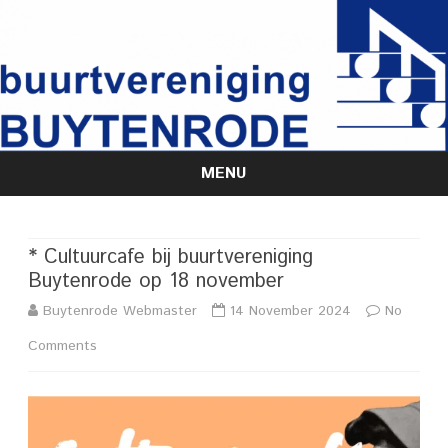
MENU
Skip
to
content
* Cultuurcafe bij buurtvereniging
Buytenrode op 18 november
Buytenrode Webmaster
14 November 2024
No
on
Comments
*
Cultuurcafe