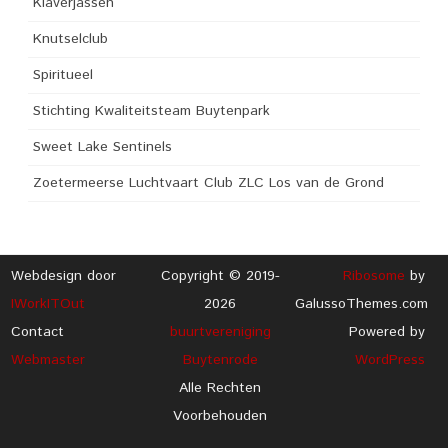
Klaverjassen
Knutselclub
Spiritueel
Stichting Kwaliteitsteam Buytenpark
Sweet Lake Sentinels
Zoetermeerse Luchtvaart Club ZLC Los van de Grond
Webdesign door
Copyright © 2019-
Ribosome
by
IWorkITOut
2026
GalussoThemes.com
Contact
buurtvereniging
Powered by
Webmaster
Buytenrode
WordPress
Alle Rechten
Voorbehouden