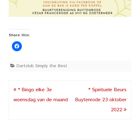
Share this:
Dartclub Simply the Best
Post
* Bingo elke 3e
* Spirituele Beurs
navigation
woensdag van de maand
Buytenrode 23 oktober
2022