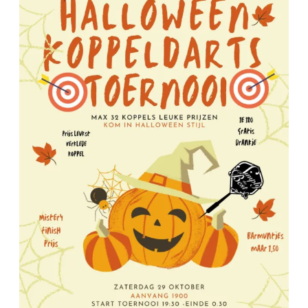
Koppeldarts
Toernooi
29
oktober
2022