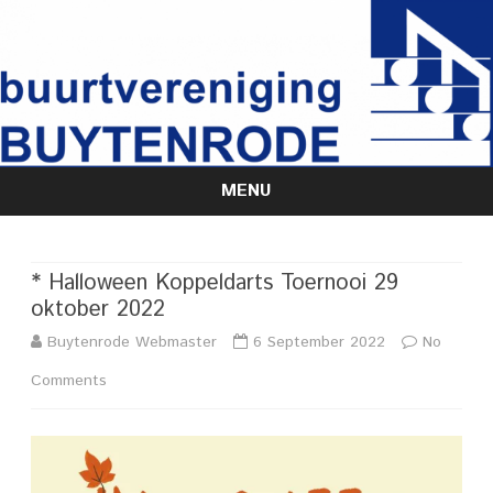
MENU
Skip
to
content
* Halloween Koppeldarts Toernooi 29
oktober 2022
Buytenrode Webmaster
6 September 2022
No
on
Comments
*
Halloween