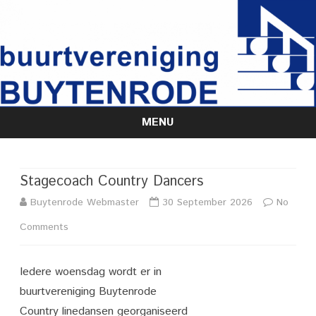
MENU
Skip
to
content
Stagecoach Country Dancers
Buytenrode Webmaster
30 September 2026
No
on
Comments
Stagecoach
Iedere woensdag wordt er in
Country
buurtvereniging Buytenrode
Dancers
Country linedansen georganiseerd