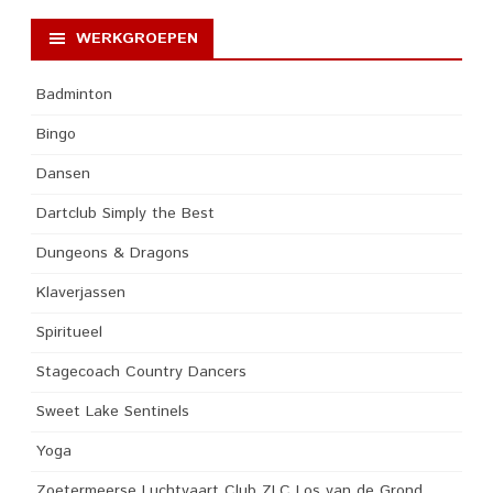
WERKGROEPEN
Badminton
Bingo
Dansen
Dartclub Simply the Best
Dungeons & Dragons
Klaverjassen
Spiritueel
Stagecoach Country Dancers
Sweet Lake Sentinels
Yoga
Zoetermeerse Luchtvaart Club ZLC Los van de Grond