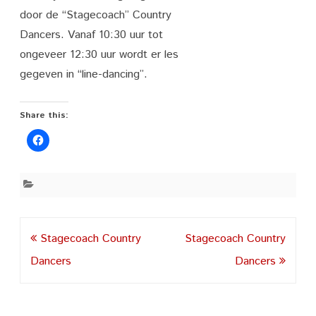
door de “Stagecoach” Country
Dancers. Vanaf 10:30 uur tot
ongeveer 12:30 uur wordt er les
gegeven in “line-dancing”.
Share this:
Post
Stagecoach Country
Stagecoach Country
navigation
Dancers
Dancers