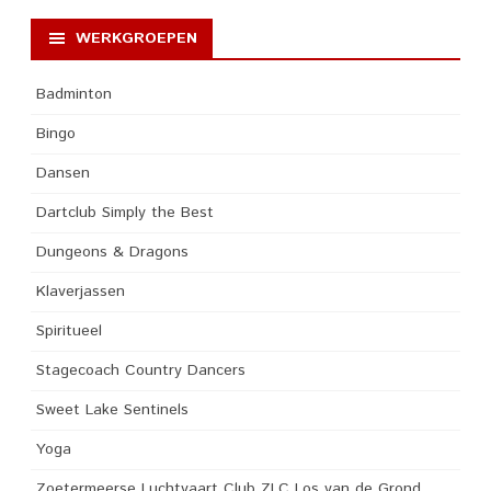
WERKGROEPEN
Badminton
Bingo
Dansen
Dartclub Simply the Best
Dungeons & Dragons
Klaverjassen
Spiritueel
Stagecoach Country Dancers
Sweet Lake Sentinels
Yoga
Zoetermeerse Luchtvaart Club ZLC Los van de Grond