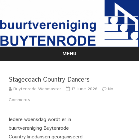
MENU
Skip
to
content
Stagecoach Country Dancers
Buytenrode Webmaster
17 June 2026
No
on
Comments
Stagecoach
Iedere woensdag wordt er in
Country
buurtvereniging Buytenrode
Dancers
Country linedansen georganiseerd