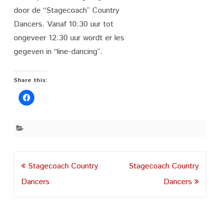
door de “Stagecoach” Country
Dancers. Vanaf 10:30 uur tot
ongeveer 12:30 uur wordt er les
gegeven in “line-dancing”.
Share this:
Post
Stagecoach Country
Stagecoach Country
navigation
Dancers
Dancers