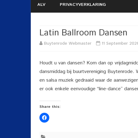
ALV
PRIVACYVERKLARING
Latin Ballroom Dansen
Buytenrode Webmaster
11 September 202
Houdt u van dansen? Kom dan op vrijdagmidd
dansmiddag bij buurtvereniging Buytenrode. W
en salsa muziek gedraaid waar de aanwezigen
er ook enkele eenvoudige “line-dance” danse
Share this: