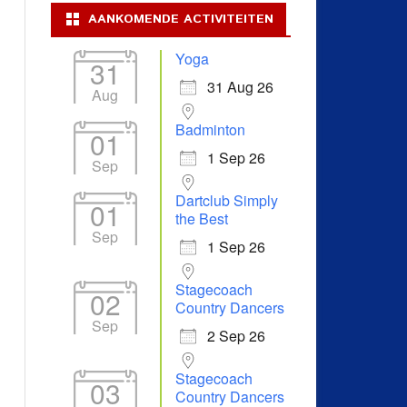
AANKOMENDE ACTIVITEITEN
Yoga
31
31 Aug 26
Aug
Badminton
01
1 Sep 26
Sep
Dartclub Simply
01
the Best
Sep
1 Sep 26
Stagecoach
02
Country Dancers
Sep
2 Sep 26
Stagecoach
03
Country Dancers