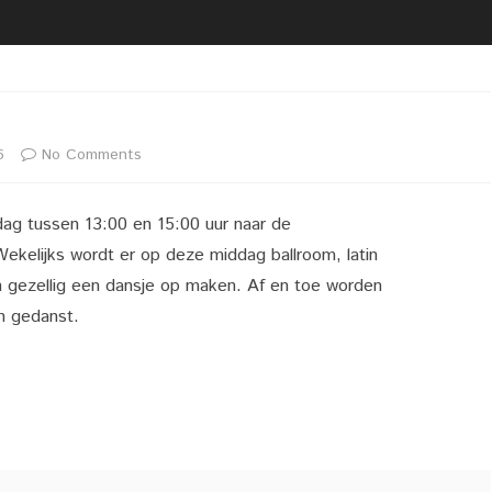
2020 02 21 UITREIKING
BESTUUR
VRIJWILLIGERSFOTO PUZZEL
LIDMAATSCHAP
2020 02 22 LIVEGANG NIEUWE
LOCATIE
WEBSITE
VACATURE(S)
on
6
No Comments
2020 02 29 KOPPEL
DARTTOERNOOI DARTCLUB
Latin
ZAALVERHUUR
SIMPLY THE BEST
ag tussen 13:00 en 15:00 uur naar de
Ballroom
ekelijks wordt er op deze middag ballroom, latin
Dansen
 gezellig een dansje op maken. Af en toe worden
n gedanst.