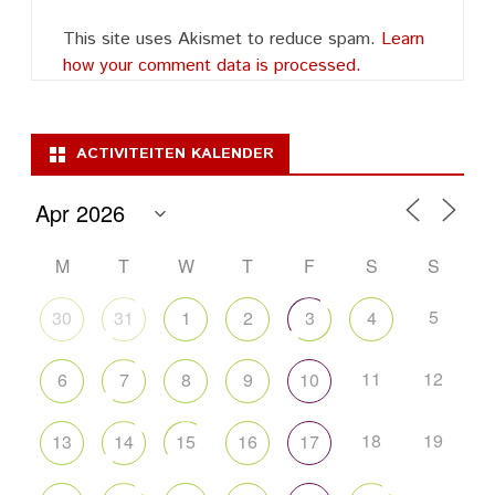
This site uses Akismet to reduce spam.
Learn
how your comment data is processed.
ACTIVITEITEN KALENDER
M
T
W
T
F
S
S
5
30
31
1
2
3
4
11
12
6
7
8
9
10
18
19
13
14
15
16
17