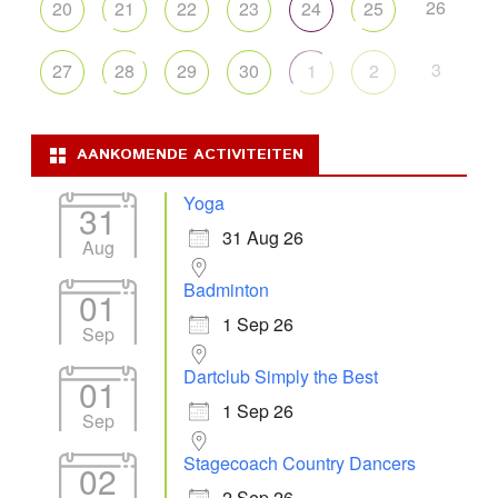
26
20
21
22
23
24
25
3
27
28
29
30
1
2
AANKOMENDE ACTIVITEITEN
Yoga
31
31 Aug 26
Aug
Badminton
01
1 Sep 26
Sep
Dartclub Simply the Best
01
1 Sep 26
Sep
Stagecoach Country Dancers
02
2 Sep 26