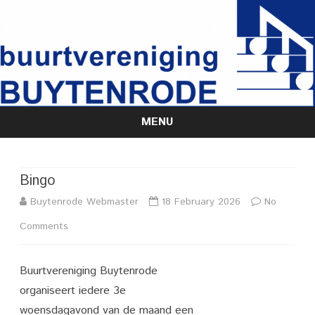
MENU
Skip
to
content
Bingo
Buytenrode Webmaster
18 February 2026
No
on
Comments
Bingo
Buurtvereniging Buytenrode
organiseert iedere 3e
woensdagavond van de maand een