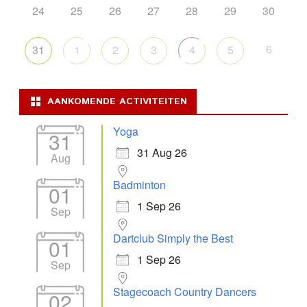
24
25
26
27
28
29
30
6
31
1
2
3
4
5
AANKOMENDE ACTIVITEITEN
Yoga
31
31 Aug 26
Aug
Badminton
01
1 Sep 26
Sep
Dartclub Simply the Best
01
1 Sep 26
Sep
Stagecoach Country Dancers
02