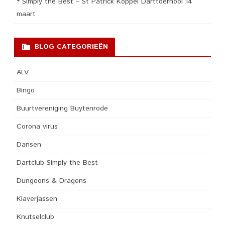
* Simply the Best – St Patrick Koppel Darttoernooi 14
maart
BLOG CATEGORIEËN
ALV
Bingo
Buurtvereniging Buytenrode
Corona virus
Dansen
Dartclub Simply the Best
Dungeons & Dragons
Klaverjassen
Knutselclub