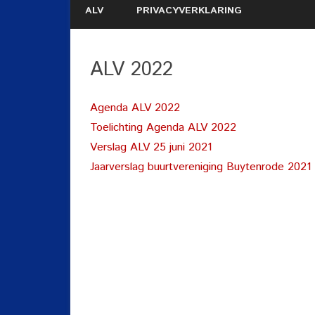
ALV
PRIVACYVERKLARING
ALV 2022
Agenda ALV 2022
Toelichting Agenda ALV 2022
Verslag ALV 25 juni 2021
Jaarverslag buurtvereniging Buytenrode 2021