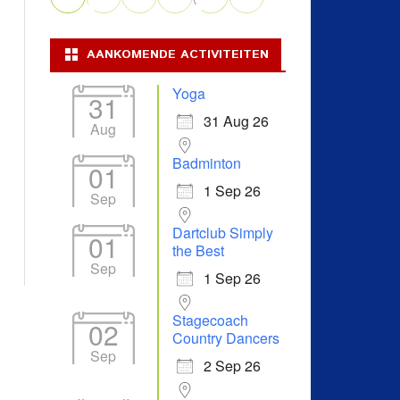
AANKOMENDE ACTIVITEITEN
Yoga
31
31 Aug 26
Aug
Badminton
01
1 Sep 26
Sep
Dartclub Simply
01
the Best
Sep
1 Sep 26
Stagecoach
02
Country Dancers
Sep
2 Sep 26