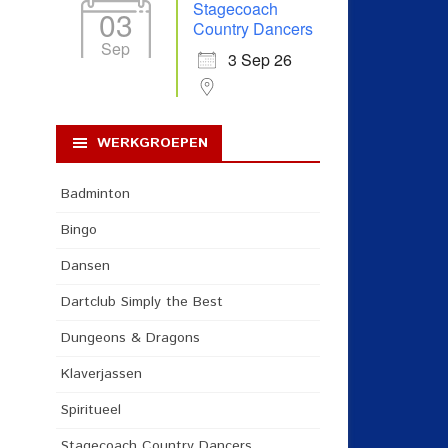
Stagecoach
03
Country Dancers
Sep
3 Sep 26
WERKGROEPEN
Badminton
Bingo
Dansen
Dartclub Simply the Best
Dungeons & Dragons
Klaverjassen
Spiritueel
Stagecoach Country Dancers