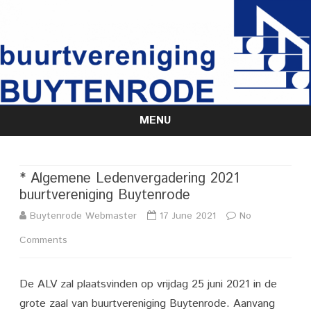
MENU
Skip
to
content
* Algemene Ledenvergadering 2021
buurtvereniging Buytenrode
Buytenrode Webmaster
17 June 2021
No
on
Comments
*
De ALV zal plaatsvinden op vrijdag 25 juni 2021 in de
Algemene
grote zaal van buurtvereniging Buytenrode. Aanvang