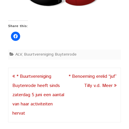
Share this:
ALV
,
Buurtvereniging Buytenrode
Post
* Buurtvereniging
* Benoeming erelid “juf”
navigation
Buytenrode heeft sinds
Tilly v.d. Meer
zaterdag 5 juni een aantal
van haar activiteiten
hervat