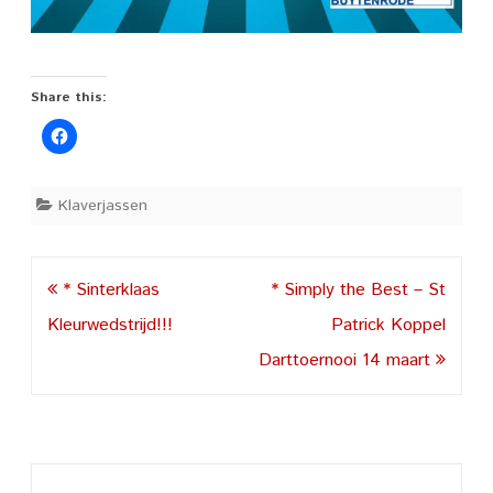
Share this:
Klaverjassen
Post
* Sinterklaas
* Simply the Best – St
navigation
Kleurwedstrijd!!!
Patrick Koppel
Darttoernooi 14 maart