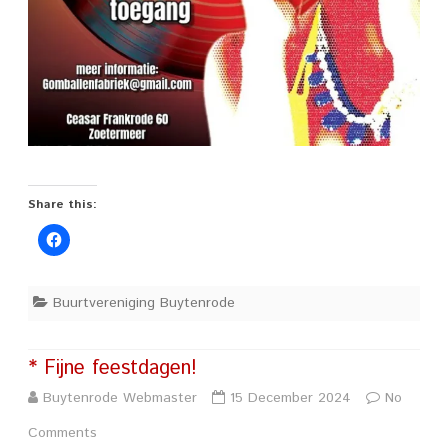
Share this:
Buurtvereniging Buytenrode
* Fijne feestdagen!
Buytenrode Webmaster
15 December 2024
No
on
Comments