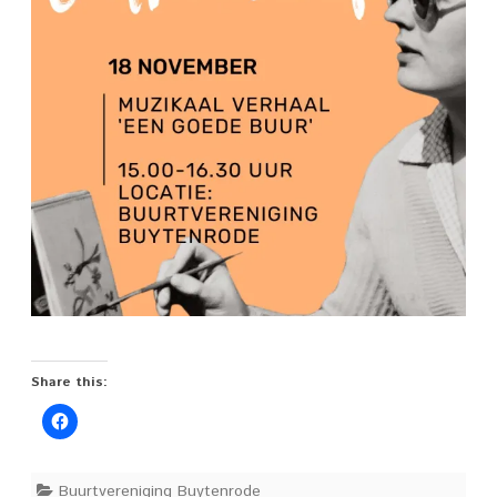
Buytenrode
op
18
november
Share this:
Buurtvereniging Buytenrode