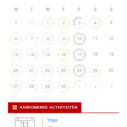
M
T
W
T
F
S
S
5
30
31
1
2
3
4
11
12
6
7
8
9
10
18
19
13
14
15
16
17
26
20
21
22
23
24
25
3
27
28
29
30
1
2
AANKOMENDE ACTIVITEITEN
Yoga
31