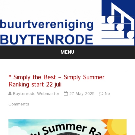
MENU
Skip
to
content
* Simply the Best – Simply Summer
Ranking start 22 juli
Buytenrode Webmaster
27 May 2025
No
on
Comments
*
Simply