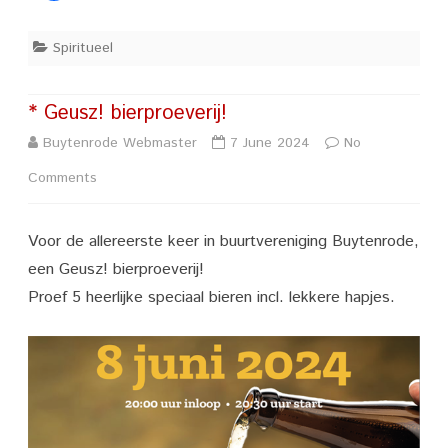
Spiritueel
* Geusz! bierproeverij!
Buytenrode Webmaster
7 June 2024
No
on
Comments
*
Voor de allereerste keer in buurtvereniging Buytenrode,
Geusz!
een Geusz! bierproeverij!
bierproeverij!
Proef 5 heerlijke speciaal bieren incl. lekkere hapjes.