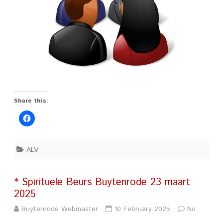
Share this:
ALV
* Spirituele Beurs Buytenrode 23 maart
2025
Buytenrode Webmaster
10 February 2025
No