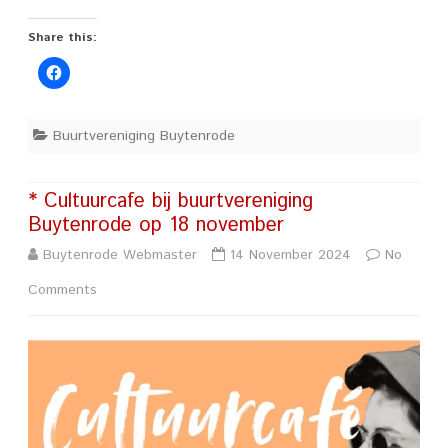
Share this:
Buurtvereniging Buytenrode
* Cultuurcafe bij buurtvereniging
Buytenrode op 18 november
Buytenrode Webmaster
14 November 2024
No
on
Comments
*
Cultuurcafe
bij
buurtvereniging