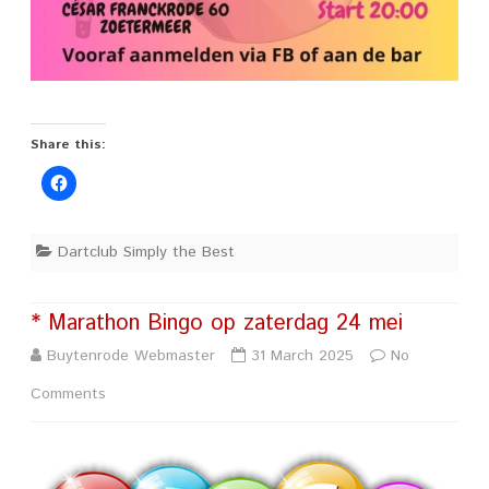
Share this:
Dartclub Simply the Best
* Marathon Bingo op zaterdag 24 mei
Buytenrode Webmaster
31 March 2025
No
on
Comments
*
Marathon