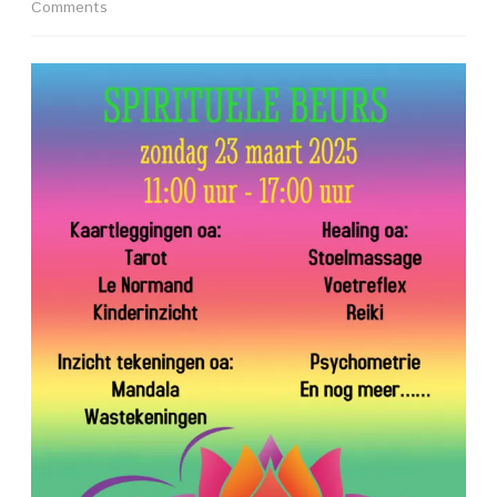
on
Comments
*
Spirituele
Beurs
Buytenrode
23
maart
2025