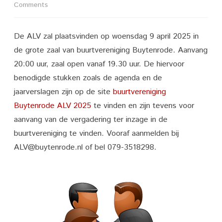
on
Comments
*
De ALV zal plaatsvinden op woensdag 9 april 2025 in
Algemene
de grote zaal van buurtvereniging Buytenrode. Aanvang
Ledenvergadering
20:00 uur, zaal open vanaf 19.30 uur. De hiervoor
2025
benodigde stukken zoals de agenda en de
jaarverslagen zijn op de site
buurtvereniging
buurtvereniging
Buytenrode ALV 2025
te vinden en zijn tevens voor
Buytenrode
aanvang van de vergadering ter inzage in de
buurtvereniging te vinden. Vooraf aanmelden bij
ALV@buytenrode.nl of bel 079-3518298.