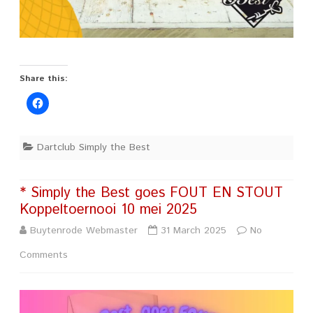
Share this:
Dartclub Simply the Best
* Simply the Best goes FOUT EN STOUT
Koppeltoernooi 10 mei 2025
Buytenrode Webmaster
31 March 2025
No
on
Comments
*
Simply