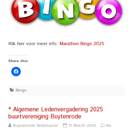
Bingo
op
zaterdag
24
Klik hier voor meer info:
Marathon Bingo 2025
mei
Share this:
Bingo
* Algemene Ledenvergadering 2025
buurtvereniging Buytenrode
Buytenrode Webmaster
31 March 2025
No