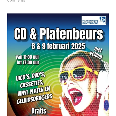
on
Comments
*
CD
en
Platenbeurs
8-
9
februari
2025