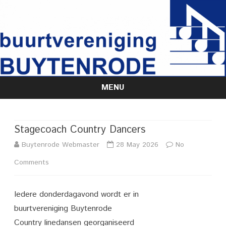
MENU
Skip
to
content
Stagecoach Country Dancers
Buytenrode Webmaster
28 May 2026
No
on
Comments
Stagecoach
Iedere donderdagavond wordt er in
Country
buurtvereniging Buytenrode
Dancers
Country linedansen georganiseerd