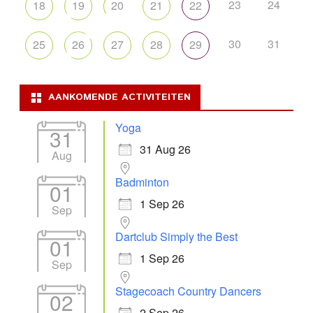
23
24
18
19
20
21
22
30
31
25
26
27
28
29
AANKOMENDE ACTIVITEITEN
Yoga
31
31 Aug 26
Aug
Badminton
01
1 Sep 26
Sep
Dartclub Simply the Best
01
1 Sep 26
Sep
Stagecoach Country Dancers
02
2 Sep 26