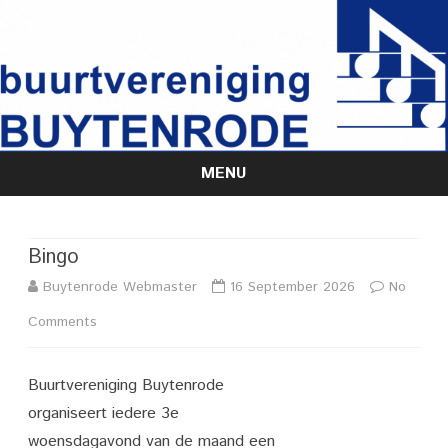
MENU
Skip
to
content
Bingo
Buytenrode Webmaster
16 September 2026
No
on
Comments
Bingo
Buurtvereniging Buytenrode
organiseert iedere 3e
woensdagavond van de maand een