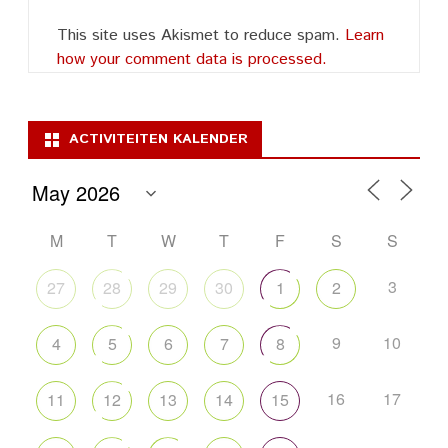
This site uses Akismet to reduce spam.
Learn
how your comment data is processed.
ACTIVITEITEN KALENDER
M
T
W
T
F
S
S
3
27
28
29
30
1
2
9
10
4
5
6
7
8
16
17
11
12
13
14
15