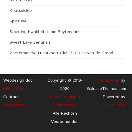
Knutselclub
Spiritueel
Stichting Kwaliteitsteam Buytenpark
Sweet Lake Sentinels
Zoetermeerse Luchtvaart Club ZLC Los van de Grond
Webdesign door
Copyright © 2019-
Ribosome
by
IWorkITOut
2026
GalussoThemes.com
Contact
buurtvereniging
Powered by
Webmaster
Buytenrode
WordPress
Alle Rechten
Voorbehouden