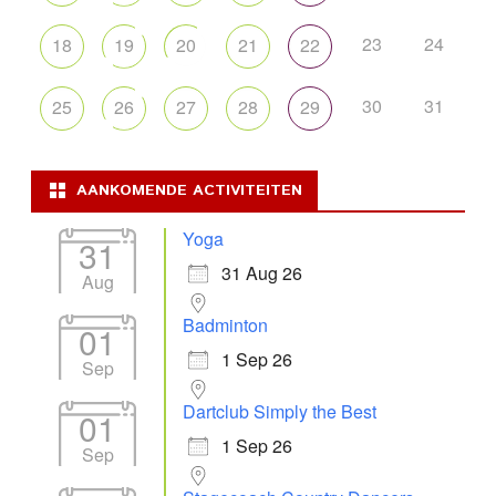
23
24
18
19
20
21
22
30
31
25
26
27
28
29
AANKOMENDE ACTIVITEITEN
Yoga
31
31 Aug 26
Aug
Badminton
01
1 Sep 26
Sep
Dartclub Simply the Best
01
1 Sep 26
Sep