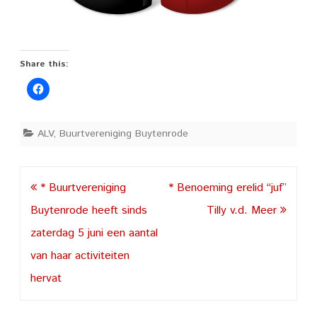
Share this:
ALV
,
Buurtvereniging Buytenrode
Post
* Buurtvereniging
* Benoeming erelid “juf”
navigation
Buytenrode heeft sinds
Tilly v.d. Meer
zaterdag 5 juni een aantal
van haar activiteiten
hervat