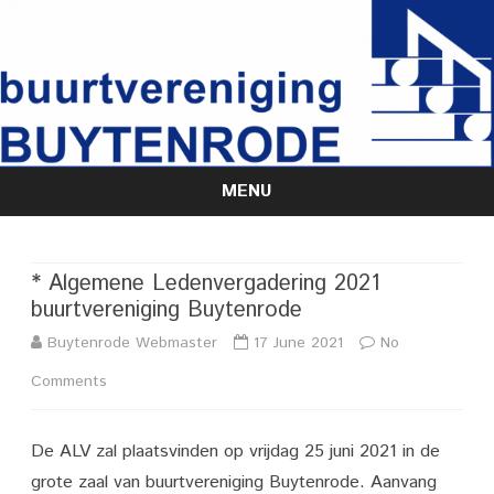
MENU
Skip
to
content
* Algemene Ledenvergadering 2021
buurtvereniging Buytenrode
Buytenrode Webmaster
17 June 2021
No
on
Comments
*
De ALV zal plaatsvinden op vrijdag 25 juni 2021 in de
Algemene
grote zaal van buurtvereniging Buytenrode. Aanvang