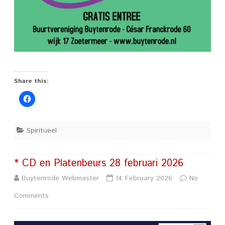
Share this:
Spiritueel
* CD en Platenbeurs 28 februari 2026
Buytenrode Webmaster
14 February 2026
No
on
Comments
*