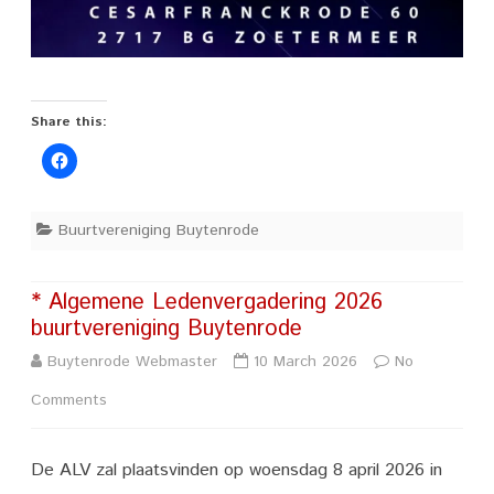
Share this:
Buurtvereniging Buytenrode
* Algemene Ledenvergadering 2026
buurtvereniging Buytenrode
Buytenrode Webmaster
10 March 2026
No
on
Comments
*
De ALV zal plaatsvinden op woensdag 8 april 2026 in
Algemene