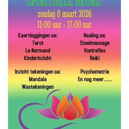
Beurs
Buytenrode
8
maart
2026