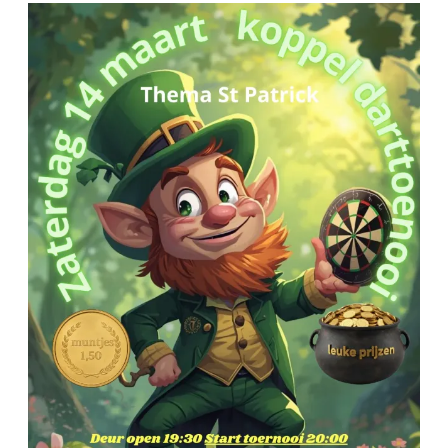
Simply
the
Best
–
St
Patrick
Koppel
Darttoernooi
14
maart