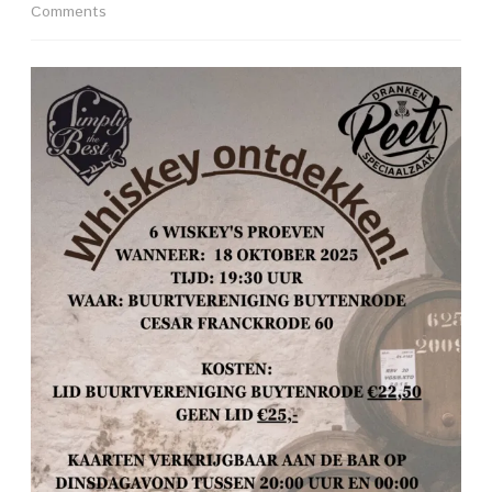
on
Comments
*
Whiskey
ontdekken!
18
oktober
2025