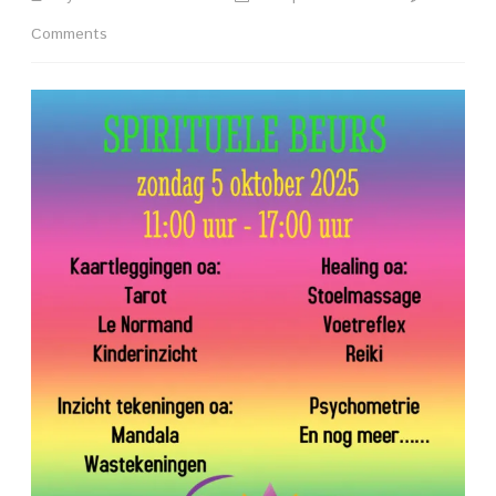
on
Comments
*
Spirituele
Beurs
Buytenrode
5
oktober
2025