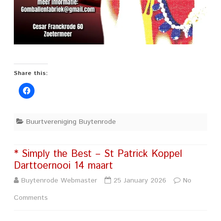
Share this:
Buurtvereniging Buytenrode
* Simply the Best – St Patrick Koppel
Darttoernooi 14 maart
Buytenrode Webmaster
25 January 2026
No
on
Comments
*