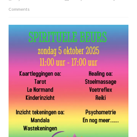
on
Comments
*
Spirituele
Beurs
Buytenrode
5
oktober
2025