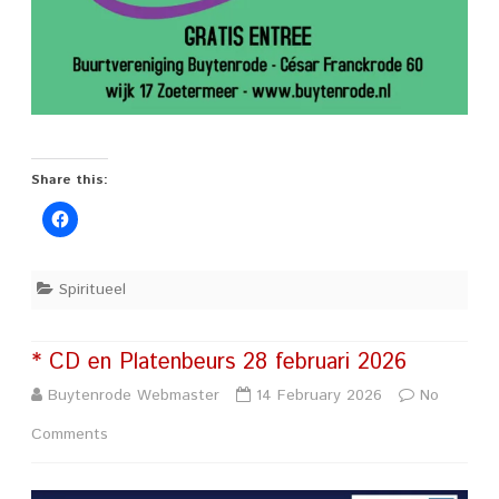
Share this:
Spiritueel
* CD en Platenbeurs 28 februari 2026
Buytenrode Webmaster
14 February 2026
No
on
Comments
*