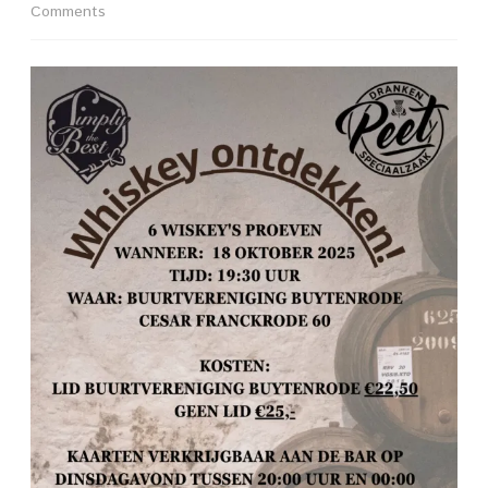
on
Comments
*
Whiskey
ontdekken!
18
oktober
2025