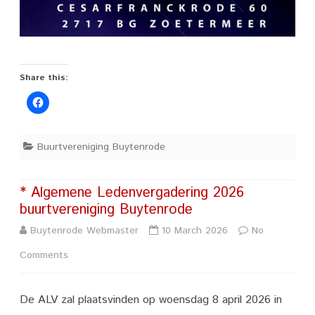
Share this:
Buurtvereniging Buytenrode
* Algemene Ledenvergadering 2026
buurtvereniging Buytenrode
Buytenrode Webmaster
10 March 2026
No
on
Comments
*
De ALV zal plaatsvinden op woensdag 8 april 2026 in
Algemene