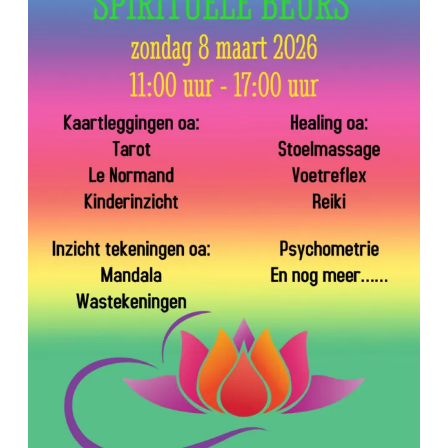
Beurs
Buytenrode
8
maart
2026