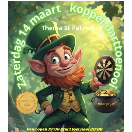
Simply
the
Best
–
St
Patrick
Koppel
Darttoernooi
14
maart