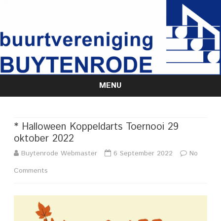
MENU
Skip
to
content
* Halloween Koppeldarts Toernooi 29
oktober 2022
Buytenrode Webmaster
6 September 2022
No
on
Comments
*
Halloween