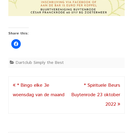
Share this:
Dartclub Simply the Best
Post
* Bingo elke 3e
* Spirituele Beurs
navigation
woensdag van de maand
Buytenrode 23 oktober
2022