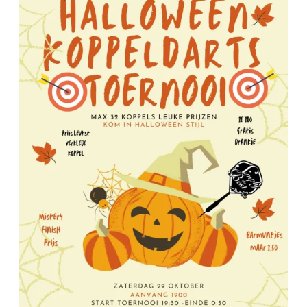
Koppeldarts
Toernooi
29
oktober
2022