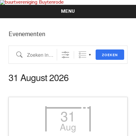
MENU
Skip
to
content
Evenementen
Zoeken in evenementen
ZOEKEN
31 August 2026
31
Aug