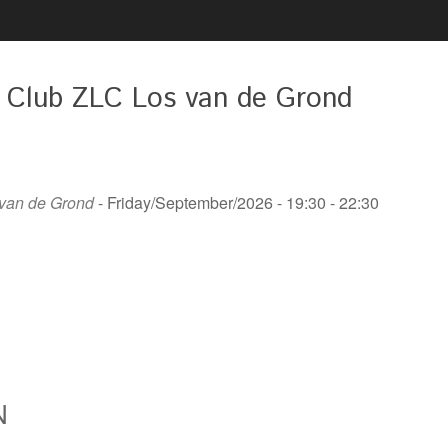
2020 02 21 UITREIKING
BESTUUR
VRIJWILLIGERSFOTO PUZZEL
LIDMAATSCHAP
2020 02 22 LIVEGANG NIEUWE
 Club ZLC Los van de Grond
LOCATIE
WEBSITE
VACATURE(S)
2020 02 29 KOPPEL
DARTTOERNOOI DARTCLUB
ZAALVERHUUR
SIMPLY THE BEST
 van de Grond
- Friday/September/2026 - 19:30 - 22:30
N