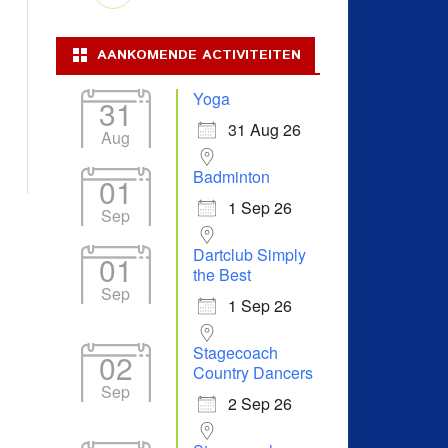
AANKOMENDE ACTIVITEITEN
Yoga
31
31 Aug 26
Aug
Badminton
01
1 Sep 26
Sep
Dartclub Simply
01
the Best
Sep
1 Sep 26
Stagecoach
02
Country Dancers
Sep
2 Sep 26