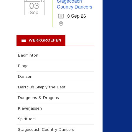
Stagecoach
03
Country Dancers
Sep
3 Sep 26
WERKGROEPEN
Badminton
Bingo
Dansen
Dartclub Simply the Best
Dungeons & Dragons
Klaverjassen
Spiritueel
Stagecoach Country Dancers