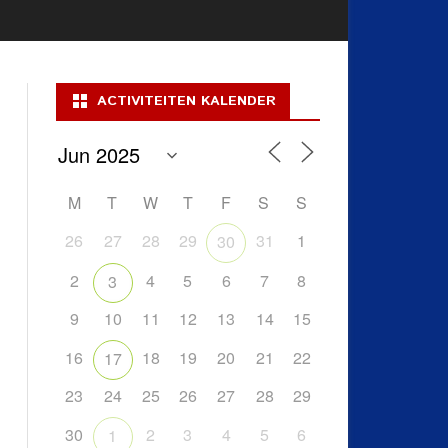
ACTIVITEITEN KALENDER
M
T
W
T
F
S
S
26
27
28
29
31
1
30
2
4
5
6
7
8
3
9
10
11
12
13
14
15
16
18
19
20
21
22
17
23
24
25
26
27
28
29
30
2
3
4
5
6
1