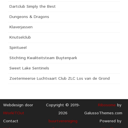
Dartclub Simply the Best
Dungeons & Dragons
Klaverjassen
Knutselclub
Spiritueel
Stichting Kwaliteitsteam Buytenpark
Sweet Lake Sentinels
Zoetermeerse Luchtvaart Club ZLC Los van de Grond
Webdesign door
Copyright © 2019-
Ribosome
by
IWorkITOut
2026
GalussoThemes.com
Contact
buurtvereniging
Powered by