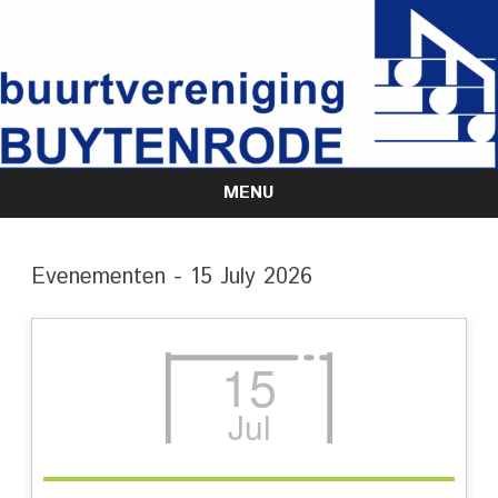
MENU
Skip
to
content
Evenementen - 15 July 2026
15
Jul