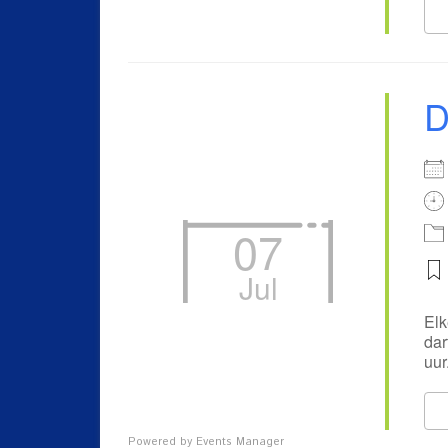
D
07
Jul
Elk
dar
uur
Powered by
Events Manager