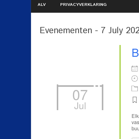
ALV
PRIVACYVERKLARING
Evenementen - 7 July 20
B
07
Jul
Elk
vas
buu