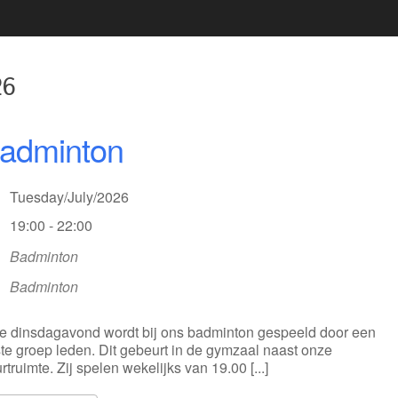
2020 02 21 UITREIKING
BESTUUR
VRIJWILLIGERSFOTO PUZZEL
LIDMAATSCHAP
2020 02 22 LIVEGANG NIEUWE
26
LOCATIE
WEBSITE
VACATURE(S)
2020 02 29 KOPPEL
adminton
DARTTOERNOOI DARTCLUB
ZAALVERHUUR
SIMPLY THE BEST
Tuesday/July/2026
19:00 - 22:00
Badminton
Badminton
e dinsdagavond wordt bij ons badminton gespeeld door een
te groep leden. Dit gebeurt in de gymzaal naast onze
rtruimte. Zij spelen wekelijks van 19.00 [...]