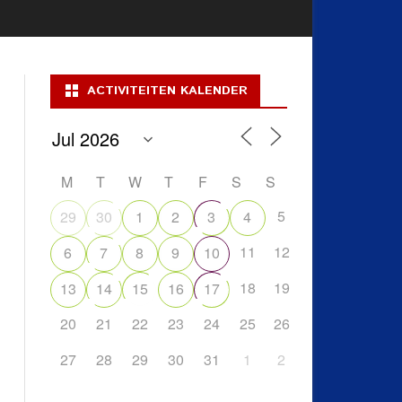
ACTIVITEITEN KALENDER
M
T
W
T
F
S
S
5
29
30
1
2
3
4
11
12
6
7
8
9
10
18
19
13
14
15
16
17
20
21
22
23
24
25
26
27
28
29
30
31
1
2