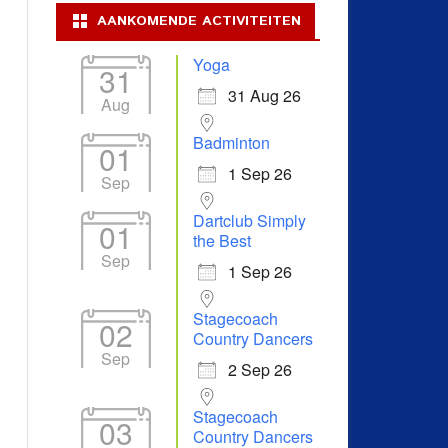
AANKOMENDE ACTIVITEITEN
Yoga
31
31 Aug 26
Aug
Badminton
01
1 Sep 26
Sep
Dartclub Simply
01
the Best
Sep
1 Sep 26
Stagecoach
02
Country Dancers
Sep
2 Sep 26
Stagecoach
03
Country Dancers