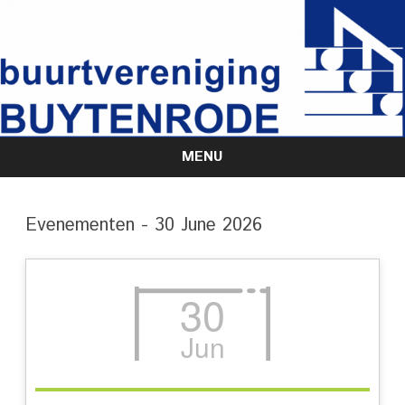
MENU
Skip
to
content
Evenementen - 30 June 2026
30
Jun