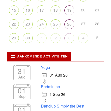
20
21
15
16
17
18
19
27
28
22
23
24
25
26
5
29
30
1
2
3
4
AANKOMENDE ACTIVITEITEN
Yoga
31
31 Aug 26
Aug
Badminton
01
1 Sep 26
Sep
Dartclub Simply the Best
01