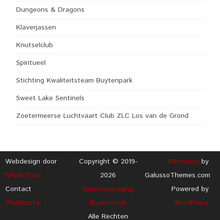
Dungeons & Dragons
Klaverjassen
Knutselclub
Spiritueel
Stichting Kwaliteitsteam Buytenpark
Sweet Lake Sentinels
Zoetermeerse Luchtvaart Club ZLC Los van de Grond
Webdesign door
Copyright © 2019-
Ribosome
by
IWorkITOut
2026
GalussoThemes.com
Contact
buurtvereniging
Powered by
Webmaster
Buytenrode
WordPress
Alle Rechten