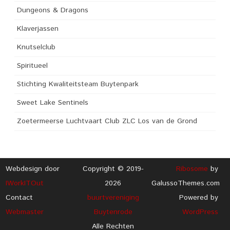
Dungeons & Dragons
Klaverjassen
Knutselclub
Spiritueel
Stichting Kwaliteitsteam Buytenpark
Sweet Lake Sentinels
Zoetermeerse Luchtvaart Club ZLC Los van de Grond
Webdesign door
Copyright © 2019-
Ribosome
by
IWorkITOut
2026
GalussoThemes.com
Contact
buurtvereniging
Powered by
Webmaster
Buytenrode
WordPress
Alle Rechten