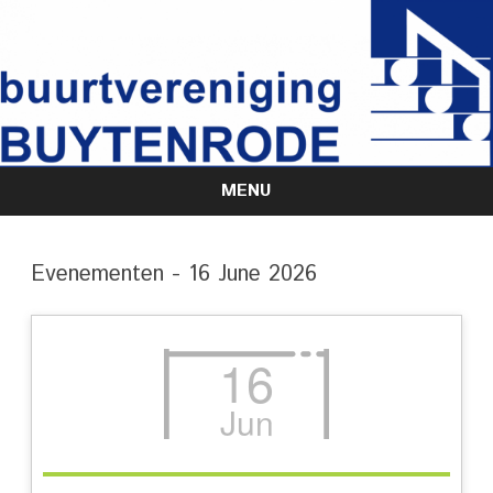
MENU
Skip
to
content
Evenementen - 16 June 2026
16
Jun