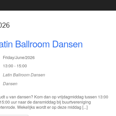
2020 02 21 UITREIKING
BESTUUR
VRIJWILLIGERSFOTO PUZZEL
LIDMAATSCHAP
2020 02 22 LIVEGANG NIEUWE
026
LOCATIE
WEBSITE
VACATURE(S)
2020 02 29 KOPPEL
atin Ballroom Dansen
DARTTOERNOOI DARTCLUB
ZAALVERHUUR
SIMPLY THE BEST
Friday/June/2026
13:00 - 15:00
Latin Ballroom Dansen
Dansen
dt u van dansen? Kom dan op vrijdagmiddag tussen 13:00
15:00 uur naar de dansmiddag bij buurtvereniging
tenrode. Wekelijks wordt er op deze middag [...]