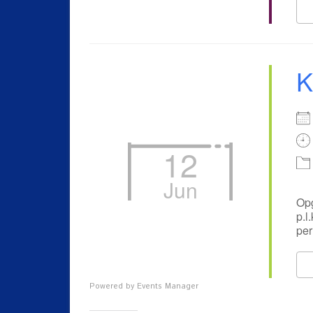
K
12
Jun
Opg
p.l
per
Powered by
Events Manager