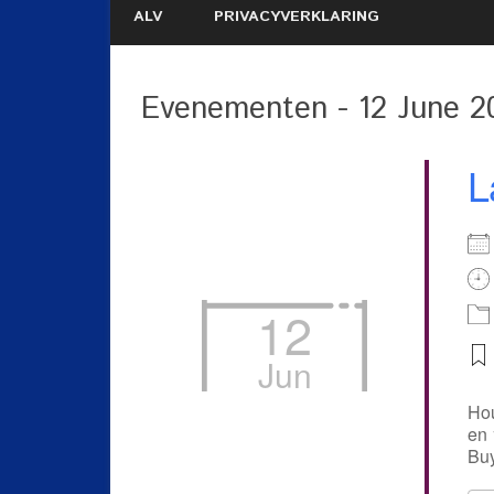
ALV
PRIVACYVERKLARING
Evenementen - 12 June 2
L
12
Jun
Hou
en 
Buy