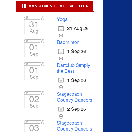
AANKOMENDE ACTIVITEITEN
Yoga
31
31 Aug 26
Aug
Badminton
01
1 Sep 26
Sep
Dartclub Simply
01
the Best
Sep
1 Sep 26
Stagecoach
02
Country Dancers
Sep
2 Sep 26
Stagecoach
03
Country Dancers