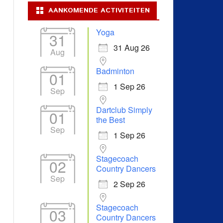
AANKOMENDE ACTIVITEITEN
Yoga
31
31 Aug 26
Aug
Badminton
01
1 Sep 26
Sep
Dartclub Simply
01
the Best
Sep
1 Sep 26
Stagecoach
02
Country Dancers
Sep
2 Sep 26
Stagecoach
03
Country Dancers