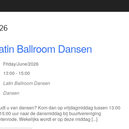
2020 02 21 UITREIKING
BESTUUR
VRIJWILLIGERSFOTO PUZZEL
LIDMAATSCHAP
2020 02 22 LIVEGANG NIEUWE
26
LOCATIE
WEBSITE
VACATURE(S)
2020 02 29 KOPPEL
atin Ballroom Dansen
DARTTOERNOOI DARTCLUB
ZAALVERHUUR
SIMPLY THE BEST
Friday/June/2026
13:00 - 15:00
Latin Ballroom Dansen
Dansen
dt u van dansen? Kom dan op vrijdagmiddag tussen 13:00
15:00 uur naar de dansmiddag bij buurtvereniging
tenrode. Wekelijks wordt er op deze middag [...]