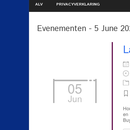
ALV
PRIVACYVERKLARING
Evenementen - 5 June 20
L
05
Jun
Hou
en 
Buy