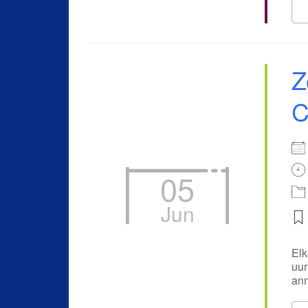
Z
C
05
Jun
Elk
uur
ann