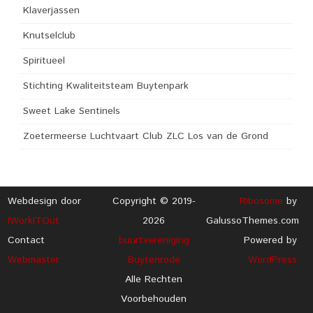
Klaverjassen
Knutselclub
Spiritueel
Stichting Kwaliteitsteam Buytenpark
Sweet Lake Sentinels
Zoetermeerse Luchtvaart Club ZLC Los van de Grond
Webdesign door
Copyright © 2019-
Ribosome
by
IWorkITOut
2026
GalussoThemes.com
Contact
buurtvereniging
Powered by
Webmaster
Buytenrode
WordPress
Alle Rechten
Voorbehouden