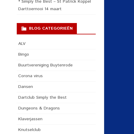
* Simply the Best – St Patrick Koppel
Darttoernooi 14 maart
BLOG CATEGORIEËN
ALV
Bingo
Buurtvereniging Buytenrode
Corona virus
Dansen
Dartclub Simply the Best
Dungeons & Dragons
Klaverjassen
Knutselclub