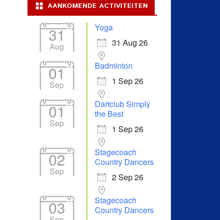
AANKOMENDE ACTIVITEITEN
Yoga
31
31 Aug 26
Aug
Badminton
01
1 Sep 26
Sep
Dartclub Simply
01
the Best
Sep
1 Sep 26
Stagecoach
02
Country Dancers
Sep
2 Sep 26
Stagecoach
03
Country Dancers
Sep